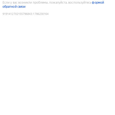
Если у вас возникли проблемы, пожалуйста, воспользуйтесь
формой
обратной связи
9191412702155796843
:
1786230164