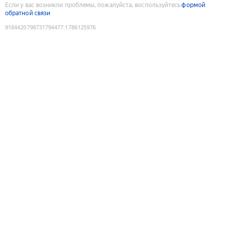
Если у вас возникли проблемы, пожалуйста, воспользуйтесь
формой
обратной связи
9184420798731794477
:
1786125976