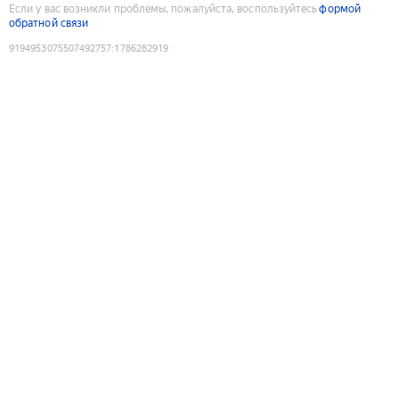
Если у вас возникли проблемы, пожалуйста, воспользуйтесь
формой
обратной связи
9194953075507492757
:
1786282919