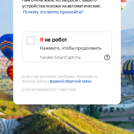
Нам очень жаль, но запросы с вашего
устройства похожи на автоматические.
Почему это могло произойти?
Я не робот
Нажмите, чтобы продолжить
Yandex SmartCaptcha
Если у вас возникли проблемы, пожалуйста,
воспользуйтесь
формой обратной связи
9176738769089257707
:
1786011505