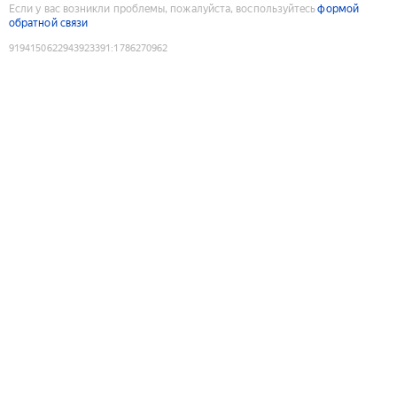
Если у вас возникли проблемы, пожалуйста, воспользуйтесь
формой
обратной связи
9194150622943923391
:
1786270962