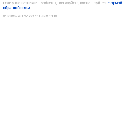
Если у вас возникли проблемы, пожалуйста, воспользуйтесь
формой
обратной связи
9180806496175192272
:
1786072119