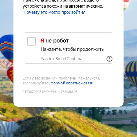
Нам очень жаль, но запросы с вашего
устройства похожи на автоматические.
Почему это могло произойти?
Я не робот
Нажмите, чтобы продолжить
Yandex SmartCaptcha
Если у вас возникли проблемы, пожалуйста,
воспользуйтесь
формой обратной связи
9173879098124946941
:
1785968893