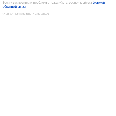
Если у вас возникли проблемы, пожалуйста, воспользуйтесь
формой
обратной связи
9178961664108608469
:
1786044629