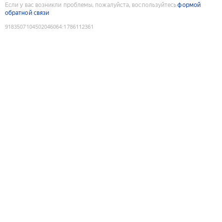
Если у вас возникли проблемы, пожалуйста, воспользуйтесь
формой
обратной связи
9183507104502046064
:
1786112361