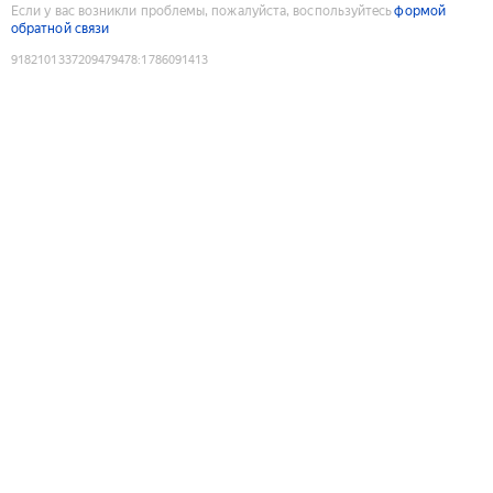
Если у вас возникли проблемы, пожалуйста, воспользуйтесь
формой
обратной связи
9182101337209479478
:
1786091413