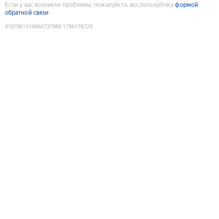
Если у вас возникли проблемы, пожалуйста, воспользуйтесь
формой
обратной связи
9187961016860737989
:
1786178729