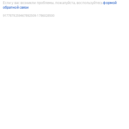
Если у вас возникли проблемы, пожалуйста, воспользуйтесь
формой
обратной связи
9177879259467892509
:
1786028500