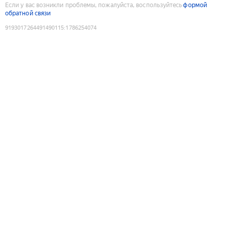
Если у вас возникли проблемы, пожалуйста, воспользуйтесь
формой
обратной связи
9193017264491490115
:
1786254074