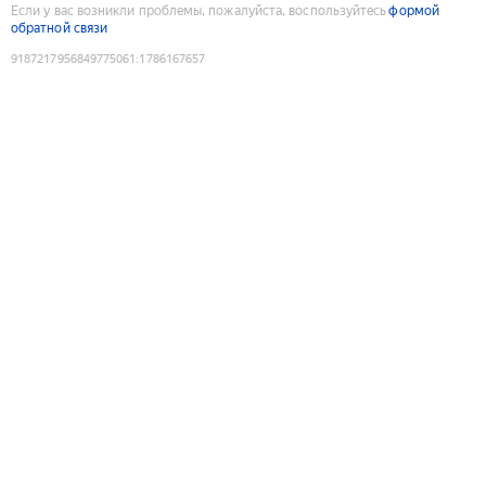
Если у вас возникли проблемы, пожалуйста, воспользуйтесь
формой
обратной связи
9187217956849775061
:
1786167657