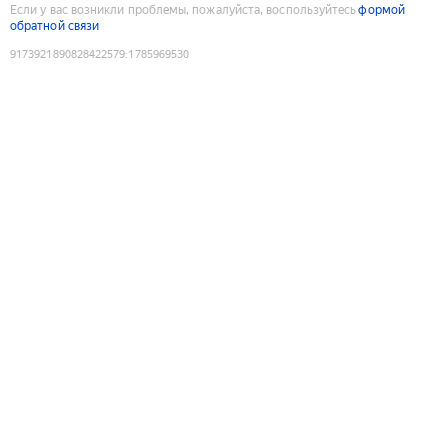
Если у вас возникли проблемы, пожалуйста, воспользуйтесь
формой
обратной связи
9173921890828422579
:
1785969530