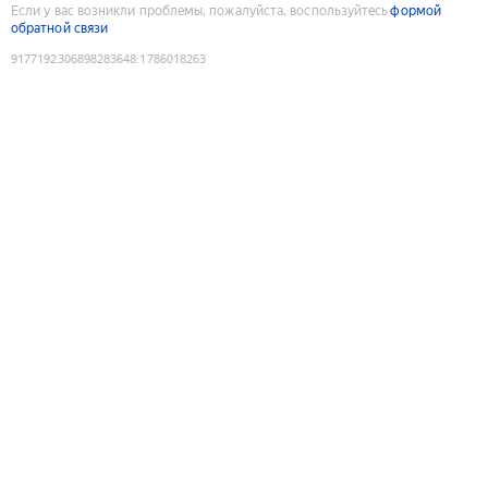
Если у вас возникли проблемы, пожалуйста, воспользуйтесь
формой
обратной связи
9177192306898283648
:
1786018263