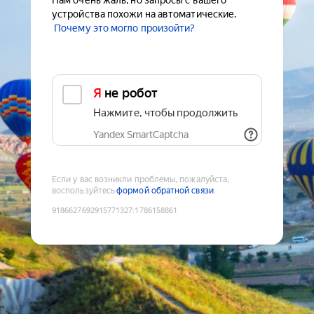
Нам очень жаль, но запросы с вашего
устройства похожи на автоматические.
Почему это могло произойти?
Я не робот
Нажмите, чтобы продолжить
Yandex SmartCaptcha
Если у вас возникли проблемы, пожалуйста,
воспользуйтесь
формой обратной связи
9186627692915771327
:
1786158861