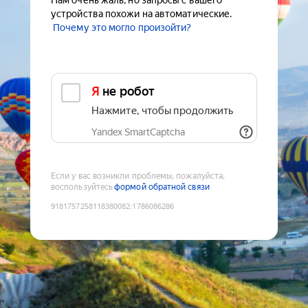
Нам очень жаль, но запросы с вашего
устройства похожи на автоматические.
Почему это могло произойти?
Я не робот
Нажмите, чтобы продолжить
Yandex SmartCaptcha
Если у вас возникли проблемы, пожалуйста,
воспользуйтесь
формой обратной связи
9181757258118380082
:
1786086286