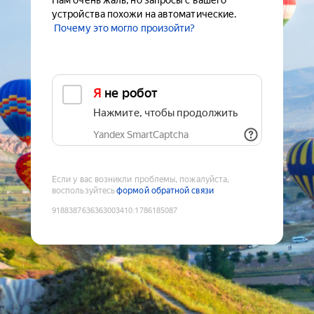
Нам очень жаль, но запросы с вашего
устройства похожи на автоматические.
Почему это могло произойти?
Я не робот
Нажмите, чтобы продолжить
Yandex SmartCaptcha
Если у вас возникли проблемы, пожалуйста,
воспользуйтесь
формой обратной связи
9188387636363003410
:
1786185087