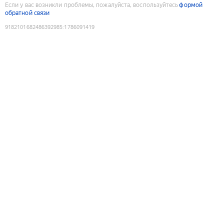
Если у вас возникли проблемы, пожалуйста, воспользуйтесь
формой
обратной связи
9182101682486392985
:
1786091419