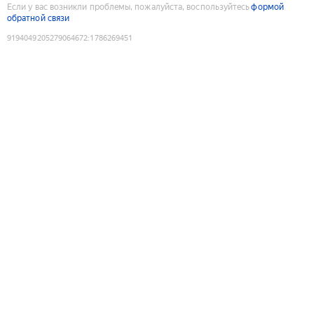
Если у вас возникли проблемы, пожалуйста, воспользуйтесь
формой
обратной связи
9194049205279064672
:
1786269451