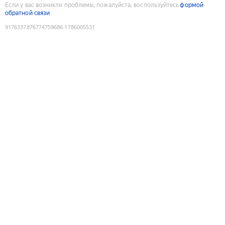
Если у вас возникли проблемы, пожалуйста, воспользуйтесь
формой
обратной связи
9176337876774759686
:
1786005531