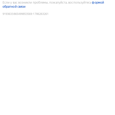
Если у вас возникли проблемы, пожалуйста, воспользуйтесь
формой
обратной связи
9193633865499853569
:
1786263261