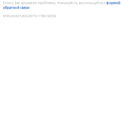
Если у вас возникли проблемы, пожалуйста, воспользуйтесь
формой
обратной связи
9185244921283248770
:
1786138256