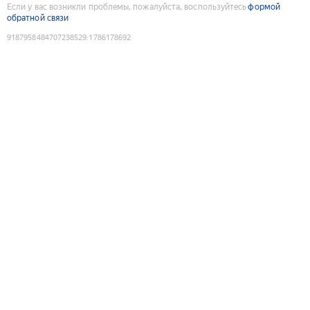
Если у вас возникли проблемы, пожалуйста, воспользуйтесь
формой
обратной связи
9187958484707238529
:
1786178692