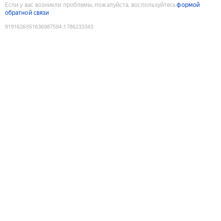
Если у вас возникли проблемы, пожалуйста, воспользуйтесь
формой
обратной связи
9191626051636987594
:
1786233343