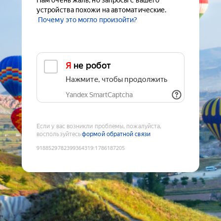
Нам очень жаль, но запросы с вашего
устройства похожи на автоматические.
Почему это могло произойти?
Я не робот
Нажмите, чтобы продолжить
Yandex SmartCaptcha
Если у вас возникли проблемы, пожалуйста,
воспользуйтесь
формой обратной связи
9188529782399364319
:
1786187205