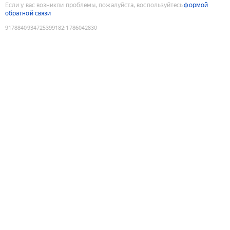
Если у вас возникли проблемы, пожалуйста, воспользуйтесь
формой
обратной связи
9178840934725399182
:
1786042830