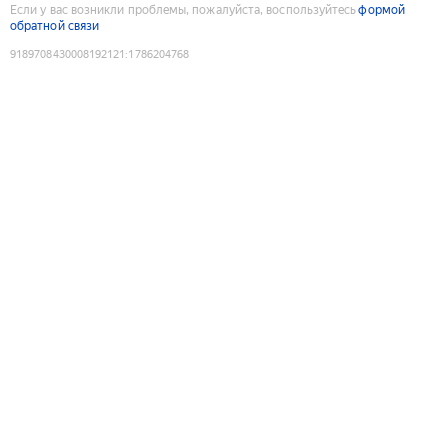
Если у вас возникли проблемы, пожалуйста, воспользуйтесь
формой
обратной связи
9189708430008192121
:
1786204768