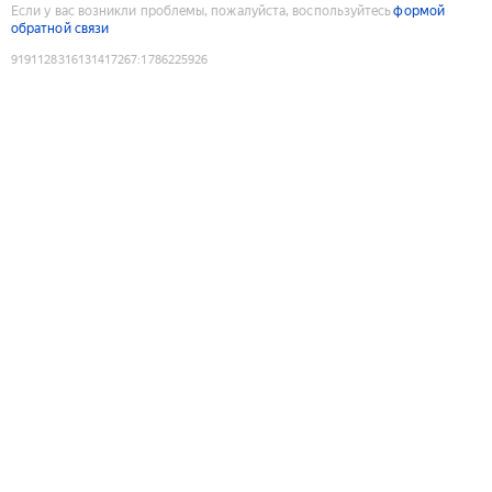
Если у вас возникли проблемы, пожалуйста, воспользуйтесь
формой
обратной связи
9191128316131417267
:
1786225926