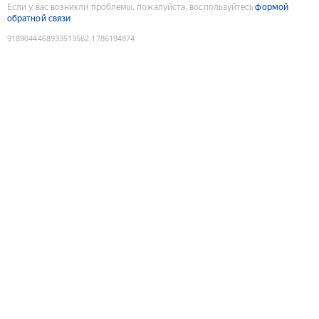
Если у вас возникли проблемы, пожалуйста, воспользуйтесь
формой
обратной связи
9189044468933513562
:
1786194874