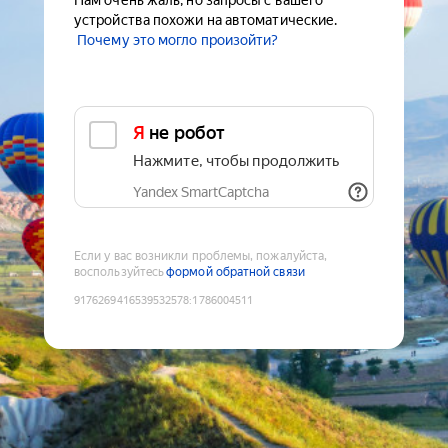
Нам очень жаль, но запросы с вашего
устройства похожи на автоматические.
Почему это могло произойти?
Я не робот
Нажмите, чтобы продолжить
Yandex SmartCaptcha
Если у вас возникли проблемы, пожалуйста,
воспользуйтесь
формой обратной связи
9176269416539532578
:
1786004511