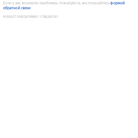
Если у вас возникли проблемы, пожалуйста, воспользуйтесь
формой
обратной связи
9193427104028199661
:
1786260181