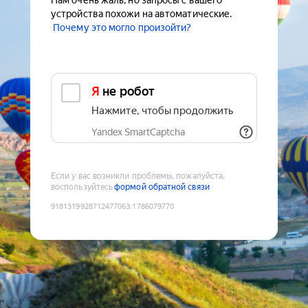
Нам очень жаль, но запросы с вашего
устройства похожи на автоматические.
Почему это могло произойти?
Я не робот
Нажмите, чтобы продолжить
Yandex SmartCaptcha
Если у вас возникли проблемы, пожалуйста,
воспользуйтесь
формой обратной связи
9181319928712477063
:
1786079770