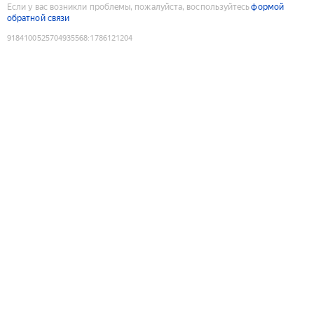
Если у вас возникли проблемы, пожалуйста, воспользуйтесь
формой
обратной связи
9184100525704935568
:
1786121204