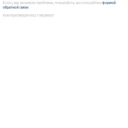
Если у вас возникли проблемы, пожалуйста, воспользуйтесь
формой
обратной связи
9195163678692641932
:
1786286057