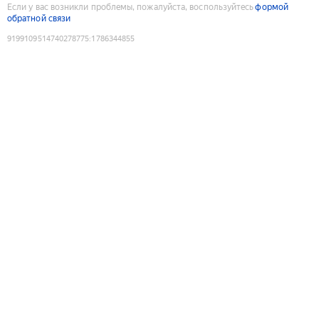
Если у вас возникли проблемы, пожалуйста, воспользуйтесь
формой
обратной связи
9199109514740278775
:
1786344855