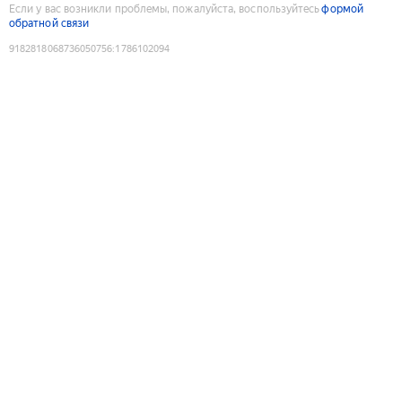
Если у вас возникли проблемы, пожалуйста, воспользуйтесь
формой
обратной связи
9182818068736050756
:
1786102094