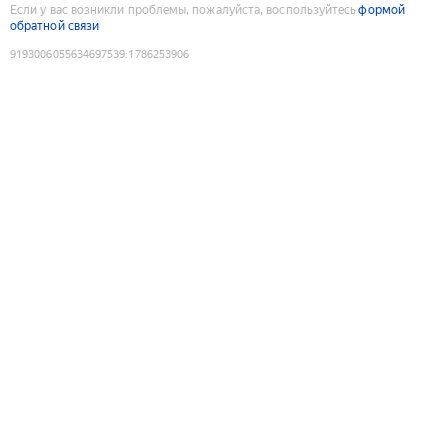
Если у вас возникли проблемы, пожалуйста, воспользуйтесь
формой
обратной связи
9193006055634697539
:
1786253906