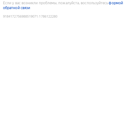
Если у вас возникли проблемы, пожалуйста, воспользуйтесь
формой
обратной связи
9184172756988519071
:
1786122280