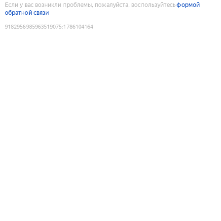
Если у вас возникли проблемы, пожалуйста, воспользуйтесь
формой
обратной связи
9182956985963519075
:
1786104164