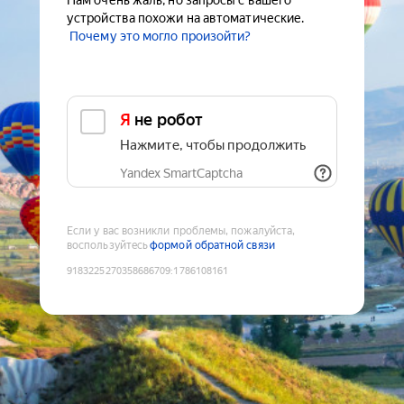
Нам очень жаль, но запросы с вашего
устройства похожи на автоматические.
Почему это могло произойти?
Я не робот
Нажмите, чтобы продолжить
Yandex SmartCaptcha
Если у вас возникли проблемы, пожалуйста,
воспользуйтесь
формой обратной связи
9183225270358686709
:
1786108161