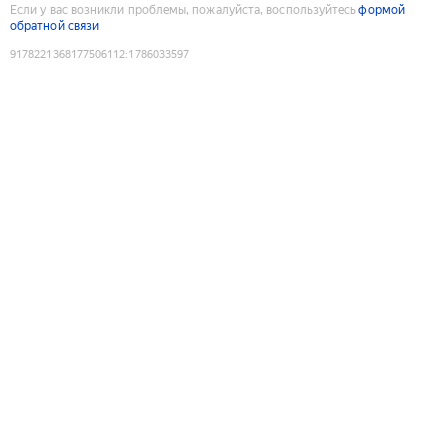
Если у вас возникли проблемы, пожалуйста, воспользуйтесь
формой
обратной связи
9178221368177506112
:
1786033597