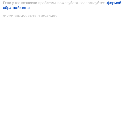
Если у вас возникли проблемы, пожалуйста, воспользуйтесь
формой
обратной связи
9173918940455006385
:
1785969486