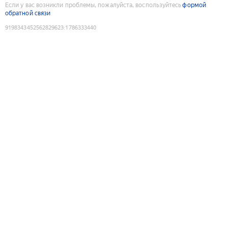
Если у вас возникли проблемы, пожалуйста, воспользуйтесь
формой
обратной связи
9198343452562829623
:
1786333440