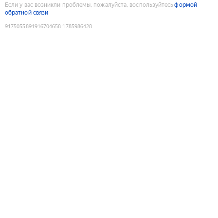
Если у вас возникли проблемы, пожалуйста, воспользуйтесь
формой
обратной связи
9175055891916704658
:
1785986428