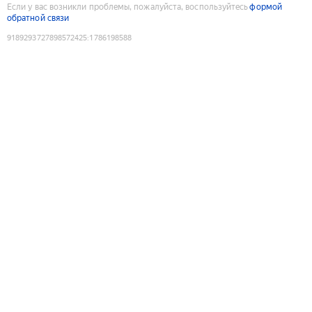
Если у вас возникли проблемы, пожалуйста, воспользуйтесь
формой
обратной связи
9189293727898572425
:
1786198588