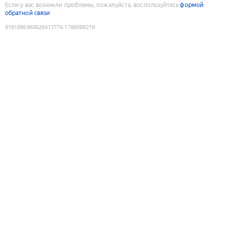
Если у вас возникли проблемы, пожалуйста, воспользуйтесь
формой
обратной связи
9181886960628413774
:
1786088219