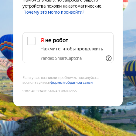
Нам очень жаль, но запросы с вашего
устройства похожи на автоматические.
Почему это могло произойти?
Я не робот
Нажмите, чтобы продолжить
Yandex SmartCaptcha
Если у вас возникли проблемы, пожалуйста,
воспользуйтесь
формой обратной связи
9182540323401556074
:
1786097955