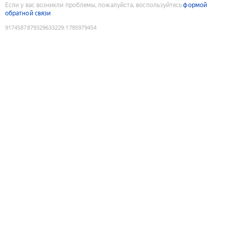
Если у вас возникли проблемы, пожалуйста, воспользуйтесь
формой
обратной связи
9174587879329633229
:
1785979454